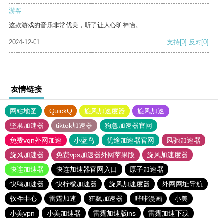
游客
这款游戏的音乐非常优美，听了让人心旷神怡。
2024-12-01
支持
[0]
反对
[0]
友情链接
网站地图
QuickQ
旋风加速度器
旋风加速
坚果加速器
tiktok加速器
狗急加速器官网
免费vqn外网加速
小蓝鸟
优途加速器官网
风驰加速器
旋风加速器
免费vps加速器外网苹果版
旋风加速度器
快连加速器
快连加速器官网入口
原子加速器
快鸭加速器
快柠檬加速器
旋风加速度器
外网网址导航
软件中心
雷霆加速
狂飙加速器
哔咔漫画
小美
小美vpn
小美加速器
雷霆加速版ins
雷霆加速下载