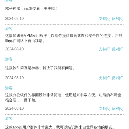
梯子神器，ins随便看，美美哒！
2024-08-10
支持
[0]
反对
[0]
游客
这款加速器VPM应用程序可以给你提供最高速度和安全性的连接，并帮
助你在网络上自由移动。
2024-08-10
支持
[0]
反对
[0]
游客
这款软件简直是神器，解决了我所有问题。
2024-08-10
支持
[0]
反对
[0]
游客
这款办公软件的界面设计非常简洁，使用起来非常方便。功能的布局也
很合理，一目了然。
2024-08-10
支持
[0]
反对
[0]
游客
这款app的用户群体非常庞大，我可以结识到来自世界各地的朋友。