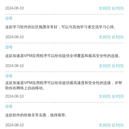
2024-08-10
支持
[0]
反对
[0]
游客
这款学习软件的社区氛围非常好，可以与其他学习者交流学习心得。
2024-08-10
支持
[0]
反对
[0]
游客
这款加速器VPM应用程序可以给你提供全球覆盖和最高安全性的连接。
2024-08-10
支持
[0]
反对
[0]
游客
这款加速器VPM应用程序可以给你提供最高速度和安全性的连接，并帮
助你在网络上自由移动。
2024-08-10
支持
[0]
反对
[0]
游客
这款软件的价格非常实惠，值得推荐。
2024-08-10
支持
[0]
反对
[0]