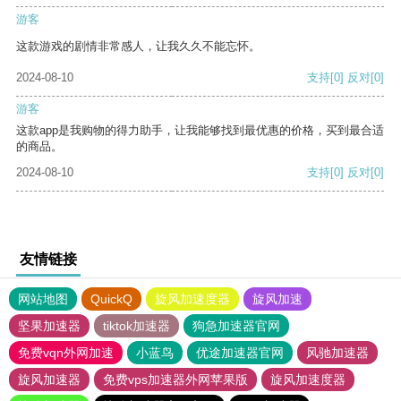
游客
这款游戏的剧情非常感人，让我久久不能忘怀。
2024-08-10
支持
[0]
反对
[0]
游客
这款app是我购物的得力助手，让我能够找到最优惠的价格，买到最合适
的商品。
2024-08-10
支持
[0]
反对
[0]
友情链接
网站地图
QuickQ
旋风加速度器
旋风加速
坚果加速器
tiktok加速器
狗急加速器官网
免费vqn外网加速
小蓝鸟
优途加速器官网
风驰加速器
旋风加速器
免费vps加速器外网苹果版
旋风加速度器