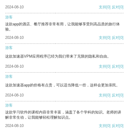
2024-08-10
支持
[0]
反对
[0]
游客
这款app的酒店、餐厅推荐非常有用，让我能够享受到高品质的旅行体
验。
2024-08-10
支持
[0]
反对
[0]
游客
这款加速器VPM应用程序已经为我们带来了无限的隐私和自由。
2024-08-10
支持
[0]
反对
[0]
游客
这款加速器app的价格有点贵，可以适当降低一些，这样会更加亲民。
2024-08-10
支持
[0]
反对
[0]
游客
这款学习软件的课程内容非常丰富，涵盖了各个学科的知识。老师的讲
解非常生动，让我能够轻松理解知识点。
2024-08-10
支持
[0]
反对
[0]