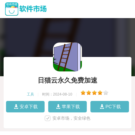
日猫云永久免费加速
工具
|
时间：2024-08-10
|
安卓下载
苹果下载
PC下载
安卓市场，安全绿色